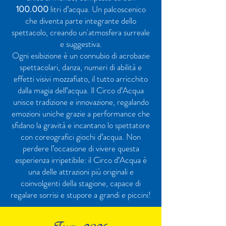
100.000
litri d’acqua. Un palcoscenico
che diventa parte integrante dello
spettacolo, creando un'atmosfera surreale
e suggestiva.
Ogni esibizione è un connubio di acrobazie
spettacolari, danza, numeri di abilità e
effetti visivi mozzafiato, il tutto arricchito
dalla magia dell’acqua. Il Circo d’Acqua
unisce tradizione e innovazione, regalando
emozioni uniche grazie a performance che
sfidano la gravità e incantano lo spettatore
con coreografici giochi d’acqua. Non
perdere l’occasione di vivere questa
esperienza irripetibile: il Circo d’Acqua è
una delle attrazioni più originali e
coinvolgenti della stagione, capace di
regalare sorrisi e stupore a grandi e piccini!