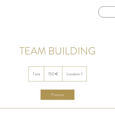
TEAM BUILDING
150
euro
1 ora
1
150 €
Location 1
o
r
Prenota