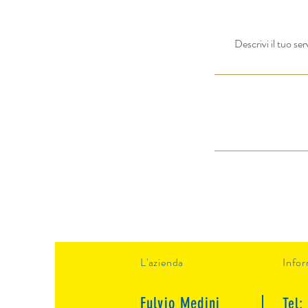
Descrivi il tuo se
L'azienda
Infor
Fulvio Medini
Tel: